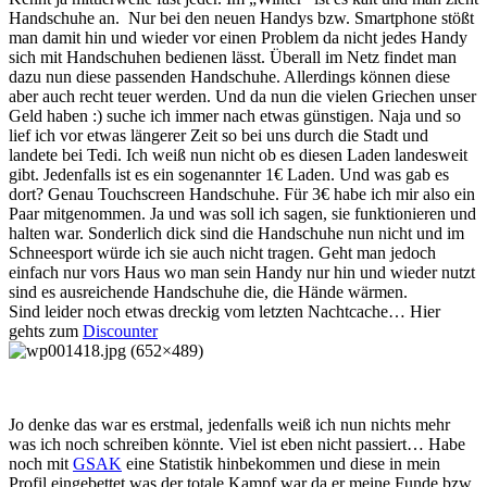
Handschuhe an. Nur bei den neuen Handys bzw. Smartphone stößt
man damit hin und wieder vor einen Problem da nicht jedes Handy
sich mit Handschuhen bedienen lässt. Überall im Netz findet man
dazu nun diese passenden Handschuhe. Allerdings können diese
aber auch recht teuer werden. Und da nun die vielen Griechen unser
Geld haben :) suche ich immer nach etwas günstigen. Naja und so
lief ich vor etwas längerer Zeit so bei uns durch die Stadt und
landete bei Tedi. Ich weiß nun nicht ob es diesen Laden landesweit
gibt. Jedenfalls ist es ein sogenannter 1€ Laden. Und was gab es
dort? Genau Touchscreen Handschuhe. Für 3€ habe ich mir also ein
Paar mitgenommen. Ja und was soll ich sagen, sie funktionieren und
halten war. Sonderlich dick sind die Handschuhe nun nicht und im
Schneesport würde ich sie auch nicht tragen. Geht man jedoch
einfach nur vors Haus wo man sein Handy nur hin und wieder nutzt
sind es ausreichende Handschuhe die, die Hände wärmen.
Sind leider noch etwas dreckig vom letzten Nachtcache… Hier
gehts zum
Discounter
Jo denke das war es erstmal, jedenfalls weiß ich nun nichts mehr
was ich noch schreiben könnte. Viel ist eben nicht passiert… Habe
noch mit
GSAK
eine Statistik hinbekommen und diese in mein
Profil eingebettet was der totale Kampf war da er meine Funde bzw.