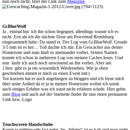
nun noch nicht. Hier der Link zum
Magazine
GcBlueWolf
Ja , einmal bin ich ihn schon begegnet, allerdings wusste ich es
nicht. Erst als ich die nächste Dose am Powertrail Rendsburg
eingesammelt habe. Da stand er. Der Log vom GcBlueWolf. Gerade
3-5 min ist es her… Toll dachte ich mir. Ein Geocacher aus deiner
Homezone und man läuft so aneinander vorbei. Seinen Namen
konnte ich schon in mehreren Log von meinen Caches lesen. Und
nun laufe ich auch noch unwissend an ihn vorbei. Aber am
13ten gibt es ja ein wissentlich Wiedersehen. Wie ja oben
geschrieben nimmt er mich zu einen Event mit:)
Vor kurzem hat er auch angefangen zu bloggen und ich freue mich
über seine Artikel da er ja in meiner Homezone wohnt ich somit
auch einiges Erfahre was ich sonst nicht erfahren würde. Hier gehts
zum
Blog
und auch auf der Startseite findet ihr nun einen permanent
Link bzw. Logo
Touchscreen Handschuhe
Kennt ja mittlerweile fast jeder. Im „Winter“ ist es kalt und man zieht