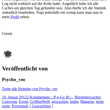
Log nicht wirklich auf der Kette hatte. Angeblich habe ich alle
Caches am gleichen Tag gefunden usw. Also durfte ich die Statistik
ordentlich bearbeiten. Naja jedenfalls ein wenig kann man nun in
mein
Profil
sehen.
Greetz
Veröffentlicht von
Psycho_vm
Zeige alle Beiträge von Psycho_vm
10. Januar 2012
2 Kommentare
..::P-e-Gc-B::..
,
Berufsgeocacher
,
Conveam
,
Event
,
GcBlueWolf
,
geocachen
,
lustig
,
Magazin
,
moin
moin
,
Powertrail
,
[ Geocaching ]