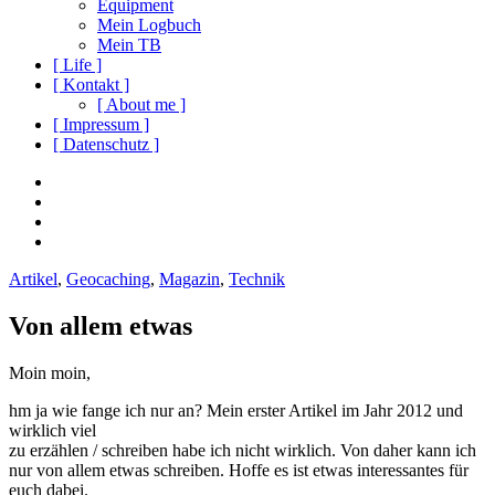
Equipment
Mein Logbuch
Mein TB
[ Life ]
[ Kontakt ]
[ About me ]
[ Impressum ]
[ Datenschutz ]
Social
Instagram
Youtube
Navigation
Facebook
Twitter
Artikel
,
Geocaching
,
Magazin
,
Technik
Von allem etwas
Moin moin,
hm ja wie fange ich nur an? Mein erster Artikel im Jahr 2012 und
wirklich viel
zu erzählen / schreiben habe ich nicht wirklich. Von daher kann ich
nur von allem etwas schreiben. Hoffe es ist etwas interessantes für
euch dabei.