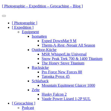
Zum
[ Photographie – Expedition – Geocaching – Blog ]
Inhalt
springen
Menü
Primäre
[ Photographie ]
[ Expedition ]
Navigation
Equipment
Isomatten
Exped DownMat 9 M
Therm-A-Rest -Neoair All Season
Outdoor-Küche
MSR WhisperLite Universal
Snow Peak Trek 700 & 1400 Titanium
The Honey Stove Titanium
Rucksäcke
Pro Force New Forces 88
Tatonka Pyrox 45
Schlafsack
Mountain Equitment Glaicer 1000
Zelte
Husky Falcon 2
Vaude Power Lizard 1-2P SUL
[ Geocaching ]
Podcast