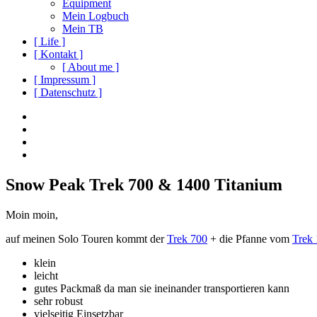
Equipment
Mein Logbuch
Mein TB
[ Life ]
[ Kontakt ]
[ About me ]
[ Impressum ]
[ Datenschutz ]
Social
Instagram
Youtube
Navigation
Facebook
Twitter
Snow Peak Trek 700 & 1400 Titanium
Moin moin,
auf meinen Solo Touren kommt der
Trek 700
+ die Pfanne vom
Trek
klein
leicht
gutes Packmaß da man sie ineinander transportieren kann
sehr robust
vielseitig Einsetzbar