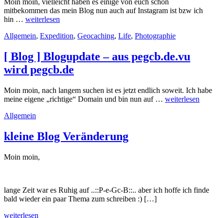
n
Moin moin, vielleicht haben es einige von euch schon
a
mitbekommen das mein Blog nun auch auf Instagram ist bzw ich
be
[
hin …
weiterlesen
F
BLOG
Allgemein
,
Expedition
,
Geocaching
,
Life
,
Photographie
]
BLOGUPDATE
–
[ Blog ] Blogupdate – aus pegcb.de.vu
[
wird pegcb.de
P-
E-
GC-
Moin moin, nach langem suchen ist es jetzt endlich soweit. Ich habe
B
[
meine eigene „richtige“ Domain und bin nun auf …
weiterlesen
]
Blog
nun
Allgemein
]
auch
Blogupdate
auf
–
kleine Blog Veränderung
Instagram
aus
pegcb.de.vu
Moin moin,
wird
pegcb.de
lange Zeit war es Ruhig auf ..::P-e-Gc-B::.. aber ich hoffe ich finde
bald wieder ein paar Thema zum schreiben :) […]
„kleine
weiterlesen