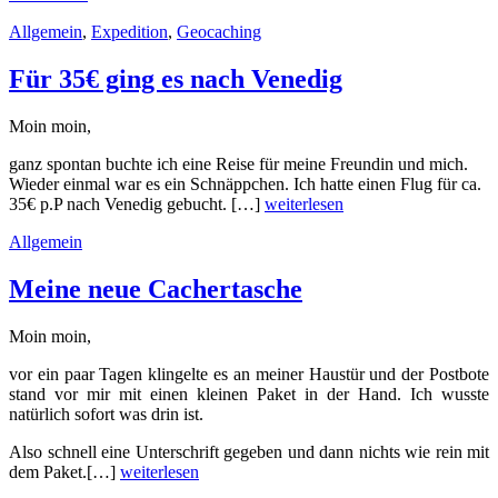
Blog
Allgemein
,
Expedition
,
Geocaching
Veränderung“
Für 35€ ging es nach Venedig
Moin moin,
ganz spontan buchte ich eine Reise für meine Freundin und mich.
Wieder einmal war es ein Schnäppchen. Ich hatte einen Flug für ca.
„Für
35€ p.P nach Venedig gebucht. […]
weiterlesen
35€
Allgemein
ging
es
nach
Meine neue Cachertasche
Venedig“
Moin moin,
vor ein paar Tagen klingelte es an meiner Haustür und der Postbote
stand vor mir mit einen kleinen Paket in der Hand. Ich wusste
natürlich sofort was drin ist.
Also schnell eine Unterschrift gegeben und dann nichts wie rein mit
„Meine
dem Paket.[…]
weiterlesen
neue