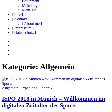
Equipment
Mein Logbuch
Mein TB
[ Life ]
[ Kontakt ]
[ About me ]
[ Impressum ]
[ Datenschutz ]
Social
Instagram
Youtube
Navigation
Facebook
Twitter
Kategorie:
Allgemein
Allgemein
,
Expedition
,
Technik
ISPO 2018 in Munich – Willkommen im
digitalen Zeitalter des Sports