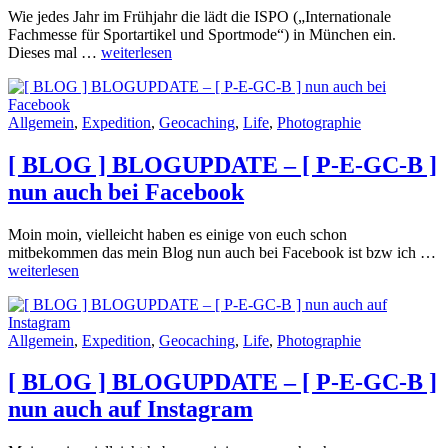
Wie jedes Jahr im Frühjahr die lädt die ISPO („Internationale
Fachmesse für Sportartikel und Sportmode“) in München ein.
ISPO
Dieses mal …
weiterlesen
2018
in
Munich
Allgemein
,
Expedition
,
Geocaching
,
Life
,
Photographie
–
Willkommen
im
[ BLOG ] BLOGUPDATE – [ P-E-GC-B ]
digitalen
nun auch bei Facebook
Zeitalter
des
Sports
Moin moin, vielleicht haben es einige von euch schon
[
mitbekommen das mein Blog nun auch bei Facebook ist bzw ich …
B
weiterlesen
]
B
–
Allgemein
,
Expedition
,
Geocaching
,
Life
,
Photographie
[
P
E
[ BLOG ] BLOGUPDATE – [ P-E-GC-B ]
G
nun auch auf Instagram
B
]