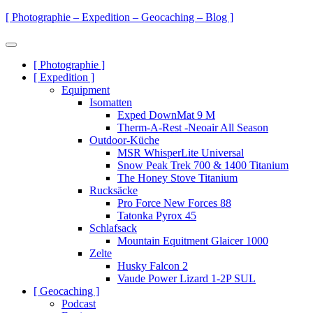
Zum
[ Photographie – Expedition – Geocaching – Blog ]
Inhalt
springen
Menü
Primäre
[ Photographie ]
[ Expedition ]
Navigation
Equipment
Isomatten
Exped DownMat 9 M
Therm-A-Rest -Neoair All Season
Outdoor-Küche
MSR WhisperLite Universal
Snow Peak Trek 700 & 1400 Titanium
The Honey Stove Titanium
Rucksäcke
Pro Force New Forces 88
Tatonka Pyrox 45
Schlafsack
Mountain Equitment Glaicer 1000
Zelte
Husky Falcon 2
Vaude Power Lizard 1-2P SUL
[ Geocaching ]
Podcast