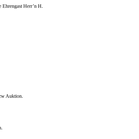
ne Ehrengast Herr’n H.
bzw Auktion.
n.