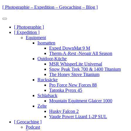
Zum
[ Photographie – Expedition – Geocaching – Blog ]
Inhalt
springen
Menü
Primäre
[ Photographie ]
[ Expedition ]
Navigation
Equipment
Isomatten
Exped DownMat 9 M
Therm-A-Rest -Neoair All Season
Outdoor-Küche
MSR WhisperLite Universal
Snow Peak Trek 700 & 1400 Titanium
The Honey Stove Titanium
Rucksäcke
Pro Force New Forces 88
Tatonka Pyrox 45
Schlafsack
Mountain Equitment Glaicer 1000
Zelte
Husky Falcon 2
Vaude Power Lizard 1-2P SUL
[ Geocaching ]
Podcast