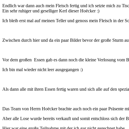
Endlich war dann auch mein Fleisch fertig und ich setzte mich zu Tis
Ein sehr ruhiger und geselliger Kerl dieser Hoëcker :)
Ich bleib erst mal auf meinen Teller und genoss mein Fleisch in der S
Zwischen durch hier und da ein paar Bilder bevor der große Sturm auf
Vor dem großen Essen gab es dann noch die kleine Verlosung vom Ber
Ich bin mal wieder nicht leer ausgegangen :)
Als dann alle mit ihren Essen fertig waren und sich alle auf den spe
Das Team von Herrn Hoëcker brachte auch noch ein paar Präsente mit d
Aber alle Lose wurde bereits verkauft und somit entschloss sich der 
Hier war eine große Teilnahme mit der ich gar nicht gerechnet habe.