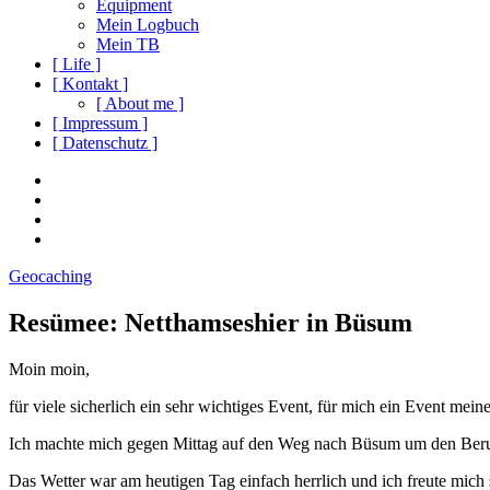
Equipment
Mein Logbuch
Mein TB
[ Life ]
[ Kontakt ]
[ About me ]
[ Impressum ]
[ Datenschutz ]
Social
Instagram
Youtube
Navigation
Facebook
Twitter
Geocaching
Resümee: Netthamseshier in Büsum
Moin moin,
für viele sicherlich ein sehr wichtiges Event, für mich ein Event m
Ich machte mich gegen Mittag auf den Weg nach Büsum um den Berufsg
Das Wetter war am heutigen Tag einfach herrlich und ich freute mich s