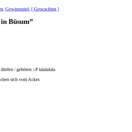
nt
,
Gewinnspiel
,
[ Geocaching ]
 in Büsum
”
ürfen / gehören ;-P lalalalala
achen sich vom Acker.