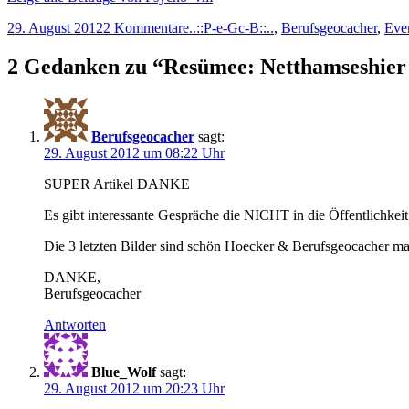
29. August 2012
2 Kommentare
..::P-e-Gc-B::..
,
Berufsgeocacher
,
Eve
2 Gedanken zu “
Resümee: Netthamseshier
Berufsgeocacher
sagt:
29. August 2012 um 08:22 Uhr
SUPER Artikel DANKE
Es gibt interessante Gespräche die NICHT in die Öffentlichkeit d
Die 3 letzten Bilder sind schön Hoecker & Berufsgeocacher m
DANKE,
Berufsgeocacher
Antworten
Blue_Wolf
sagt:
29. August 2012 um 20:23 Uhr