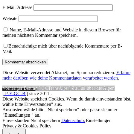
E-Mail-Adresse
Website
Name, E-Mail-Adresse und Website in diesem Browser für
meinen nächsten Kommentar speichern.
Benachrichtige mich über nachfolgende Kommentare per E-
Mail.
Diese Website verwendet Akismet, um Spam zu reduzieren.
Erfahre
mehr darüber, wie deine Kommentardaten verarbeitet werden
.
Beitragsnavigation
Vorheriger
Vorheriger Beitrag
[ GCTransAlps ] Zu Fuß über die Alpen
Beitrag:
[ P-E-GC-B ]
since 2011
.
Diese Website speichert Cookies. Wenn du damit einverstanden bist,
wähle bitte Einverstanden" aus.
Ansonsten wähle bitte "Nicht speichern" oder passe sie unter
"Einstellungen " an.
Einverstanden
Nicht speichern
Datenschutz
Einstellungen
Privacy & Cookies Policy