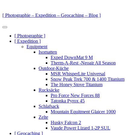
Zum
Inhalt
[ Photographie – Expedition – Geocaching – Blog ]
springen
Menü
Primäre
[ Photographie ]
[ Expedition ]
Navigation
Equipment
Isomatten
Exped DownMat 9 M
Therm-A-Rest -Neoair All Season
Outdoor-Küche
MSR WhisperLite Universal
Snow Peak Trek 700 & 1400 Titanium
The Honey Stove Titanium
Rucksäcke
Pro Force New Forces 88
Tatonka Pyrox 45
Schlafsack
Mountain Equitment Glaicer 1000
Zelte
Husky Falcon 2
Vaude Power Lizard 1-2P SUL
[ Geocaching ]