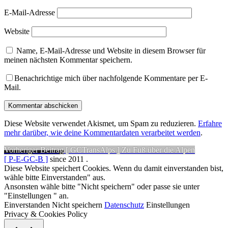
E-Mail-Adresse
Website
Name, E-Mail-Adresse und Website in diesem Browser für
meinen nächsten Kommentar speichern.
Benachrichtige mich über nachfolgende Kommentare per E-
Mail.
Diese Website verwendet Akismet, um Spam zu reduzieren.
Erfahre
mehr darüber, wie deine Kommentardaten verarbeitet werden
.
Beitragsnavigation
Vorheriger
Vorheriger Beitrag
[ GCTransAlps ] Zu Fuß über die Alpen
Beitrag:
[ P-E-GC-B ]
since 2011
.
Diese Website speichert Cookies. Wenn du damit einverstanden bist,
wähle bitte Einverstanden" aus.
Ansonsten wähle bitte "Nicht speichern" oder passe sie unter
"Einstellungen " an.
Einverstanden
Nicht speichern
Datenschutz
Einstellungen
Privacy & Cookies Policy