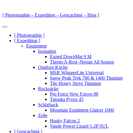
Zum
Inhalt
[ Photographie – Expedition – Geocaching – Blog ]
springen
Menü
Primäre
[ Photographie ]
[ Expedition ]
Navigation
Equipment
Isomatten
Exped DownMat 9 M
Therm-A-Rest -Neoair All Season
Outdoor-Küche
MSR WhisperLite Universal
Snow Peak Trek 700 & 1400 Titanium
The Honey Stove Titanium
Rucksäcke
Pro Force New Forces 88
Tatonka Pyrox 45
Schlafsack
Mountain Equitment Glaicer 1000
Zelte
Husky Falcon 2
Vaude Power Lizard 1-2P SUL
[ Geocaching ]