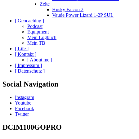
Zelte
Husky Falcon 2
Vaude Power Lizard 1-2P SUL
[ Geocaching ]
Podcast
Equipment
Mein Logbuch
Mein TB
[ Life ]
[ Kontakt ]
[ About me ]
[ Impressum ]
[ Datenschutz ]
Social Navigation
Instagram
Youtube
Facebook
Twitter
DCIM100GOPRO