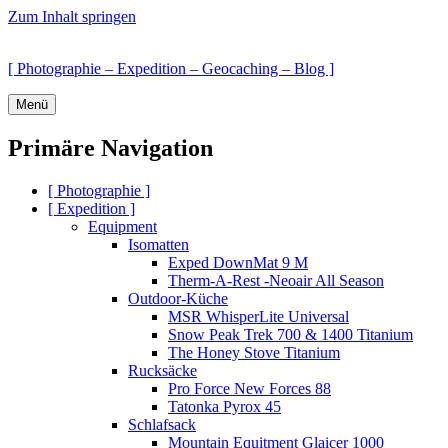
Zum Inhalt springen
[ Photographie – Expedition – Geocaching – Blog ]
Menü
Primäre Navigation
[ Photographie ]
[ Expedition ]
Equipment
Isomatten
Exped DownMat 9 M
Therm-A-Rest -Neoair All Season
Outdoor-Küche
MSR WhisperLite Universal
Snow Peak Trek 700 & 1400 Titanium
The Honey Stove Titanium
Rucksäcke
Pro Force New Forces 88
Tatonka Pyrox 45
Schlafsack
Mountain Equitment Glaicer 1000