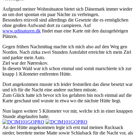
Aufgrund meiner Wohnsituaton bietet sich Dänemark immer wieder
an um dort spontan ein paar Nächte zu verbringen.
Besonders reizvoll sind allerdings die Gesetzte die es ermöglichen
ohne großen Aufwand dort zu campieren. Auf
www.udinaturen.dk
findet man eine Karte mit den dazugehörigen
Plätzen.
Gegen frühen Nachmittag machte ich mich also auf den Weg gen
Norden. Nach zirka zwei Stunden Autofahrt erreichte ich mein Ziel
und parkte mein Auto.
Ziel war der Nørreskov.
In diesem Wald war ich schon einmal und somit marschierte ich zur
knapp 1 Kilometer entfernten Hütte.
Dort angekommen musste ich leider feststellen das diese besetzt war
und ich für die Nacht eine andere suchten müsste.
Zum Glück hatte ich bevor ich los gefahren bin noch einmal auf die
Karte geschaut und wusste in etwa wo die nächste Hütte liegt.
Nun lagen weitere 5 Kilometer vor mir, welche ich in einer knappen
Stunde abgelaufen hatte.
An der Hütte angekommen legte ich erst mal meinen Rucksack
nieder, bereitete meine Matte sowie Schlafsack für die Nacht vor, als