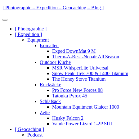
Zum
[ Photographie – Expedition – Geocaching – Blog ]
Inhalt
springen
Menü
Primäre
[ Photographie ]
[ Expedition ]
Navigation
Equipment
Isomatten
Exped DownMat 9 M
Therm-A-Rest -Neoair All Season
Outdoor-Küche
MSR WhisperLite Universal
Snow Peak Trek 700 & 1400 Titanium
The Honey Stove Titanium
Rucksäcke
Pro Force New Forces 88
Tatonka Pyrox 45
Schlafsack
Mountain Equitment Glaicer 1000
Zelte
Husky Falcon 2
Vaude Power Lizard 1-2P SUL
[ Geocaching ]
Podcast