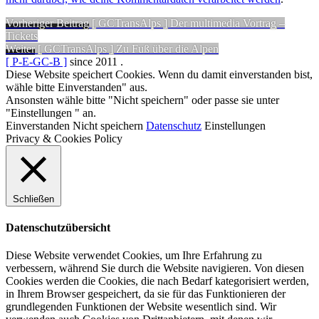
Beitragsnavigation
Vorheriger
Vorheriger Beitrag
[ GCTransAlps ] Der multimedia Vortrag –
Beitrag:
Tickets
Nächster
Weiter
[ GCTransAlps ] Zu Fuß über die Alpen
Beitrag:
[ P-E-GC-B ]
since 2011
.
Diese Website speichert Cookies. Wenn du damit einverstanden bist,
wähle bitte Einverstanden" aus.
Ansonsten wähle bitte "Nicht speichern" oder passe sie unter
"Einstellungen " an.
Einverstanden
Nicht speichern
Datenschutz
Einstellungen
Privacy & Cookies Policy
Schließen
Datenschutzübersicht
Diese Website verwendet Cookies, um Ihre Erfahrung zu
verbessern, während Sie durch die Website navigieren. Von diesen
Cookies werden die Cookies, die nach Bedarf kategorisiert werden,
in Ihrem Browser gespeichert, da sie für das Funktionieren der
grundlegenden Funktionen der Website wesentlich sind. Wir