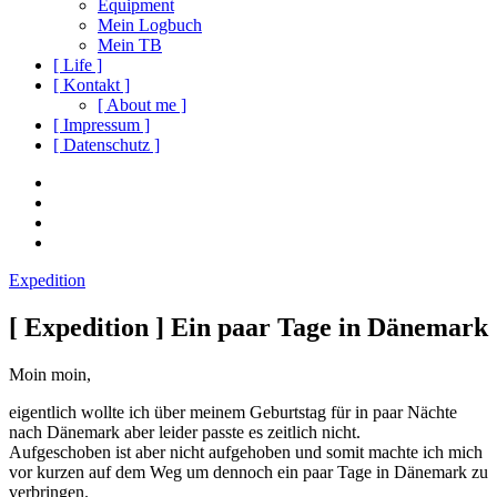
Equipment
Mein Logbuch
Mein TB
[ Life ]
[ Kontakt ]
[ About me ]
[ Impressum ]
[ Datenschutz ]
Social
Instagram
Youtube
Navigation
Facebook
Twitter
Expedition
[ Expedition ] Ein paar Tage in Dänemark
Moin moin,
eigentlich wollte ich über meinem Geburtstag für in paar Nächte
nach Dänemark aber leider passte es zeitlich nicht.
Aufgeschoben ist aber nicht aufgehoben und somit machte ich mich
vor kurzen auf dem Weg um dennoch ein paar Tage in Dänemark zu
verbringen.