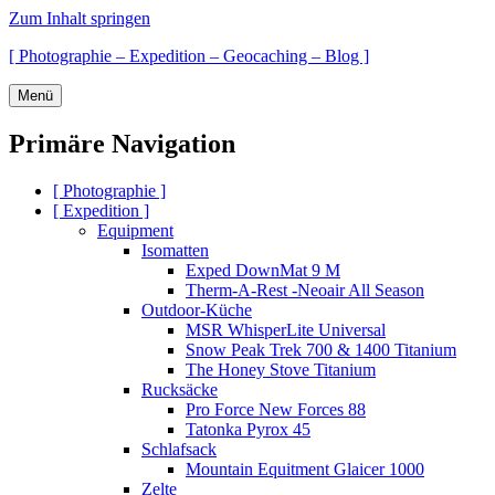
Zum Inhalt springen
[ Photographie – Expedition – Geocaching – Blog ]
Menü
Primäre Navigation
[ Photographie ]
[ Expedition ]
Equipment
Isomatten
Exped DownMat 9 M
Therm-A-Rest -Neoair All Season
Outdoor-Küche
MSR WhisperLite Universal
Snow Peak Trek 700 & 1400 Titanium
The Honey Stove Titanium
Rucksäcke
Pro Force New Forces 88
Tatonka Pyrox 45
Schlafsack
Mountain Equitment Glaicer 1000
Zelte