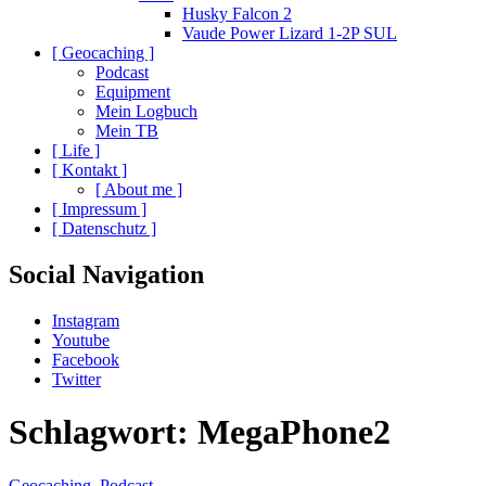
Husky Falcon 2
Vaude Power Lizard 1-2P SUL
[ Geocaching ]
Podcast
Equipment
Mein Logbuch
Mein TB
[ Life ]
[ Kontakt ]
[ About me ]
[ Impressum ]
[ Datenschutz ]
Social Navigation
Instagram
Youtube
Facebook
Twitter
Schlagwort:
MegaPhone2
Geocaching
,
Podcast