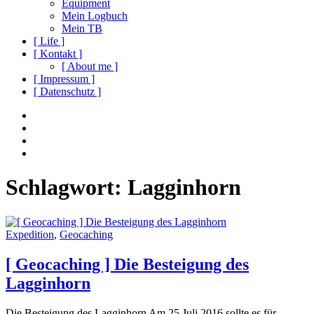
Equipment
Mein Logbuch
Mein TB
[ Life ]
[ Kontakt ]
[ About me ]
[ Impressum ]
[ Datenschutz ]
Social
Instagram
Youtube
Navigation
Facebook
Twitter
Schlagwort:
Lagginhorn
Expedition
,
Geocaching
[ Geocaching ] Die Besteigung des
Lagginhorn
Die Besteigung des Lagginhorn Am 25 Juli 2016 sollte es für