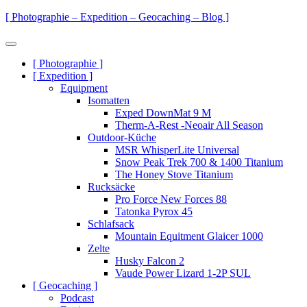
Zum
[ Photographie – Expedition – Geocaching – Blog ]
Inhalt
springen
Menü
Primäre
[ Photographie ]
[ Expedition ]
Navigation
Equipment
Isomatten
Exped DownMat 9 M
Therm-A-Rest -Neoair All Season
Outdoor-Küche
MSR WhisperLite Universal
Snow Peak Trek 700 & 1400 Titanium
The Honey Stove Titanium
Rucksäcke
Pro Force New Forces 88
Tatonka Pyrox 45
Schlafsack
Mountain Equitment Glaicer 1000
Zelte
Husky Falcon 2
Vaude Power Lizard 1-2P SUL
[ Geocaching ]
Podcast